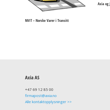
Axia og 
NVIT – Norske Varer i Transitt
Axia AS
+47
69 12 85 00
firmapost@axia.no
Alle kontaktopplysninger >>