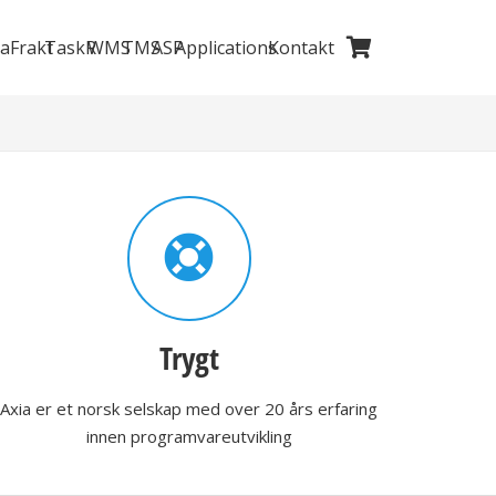
iaFrakt
TaskR
WMS
TMS
ASP
Applications
Kontakt
Du har ingen produkter i handlekurven.
Trygt
Axia er et norsk selskap med over 20 års erfaring
innen programvareutvikling