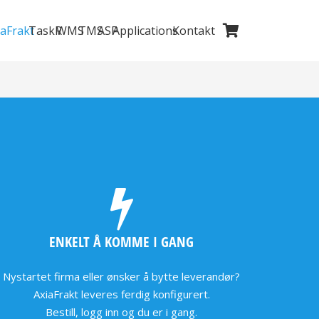
iaFrakt
TaskR
WMS
TMS
ASP
Applications
Kontakt
Du har ingen produkter i handlekurven.
ENKELT Å KOMME I GANG
Nystartet firma eller ønsker å bytte leverandør?
AxiaFrakt leveres ferdig konfigurert.
Bestill, logg inn og du er i gang.