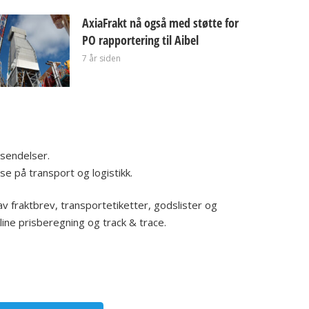
AxiaFrakt nå også med støtte for
PO rapportering til Aibel
7 år siden
tsendelser.
se på transport og logistikk.
v fraktbrev, transportetiketter, godslister og
online prisberegning og track & trace.