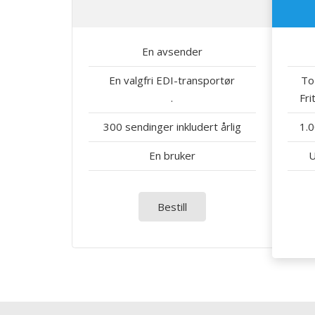
En avsender
En valgfri EDI-transportør
To
.
Fri
300 sendinger inkludert årlig
1.0
En bruker
U
Bestill