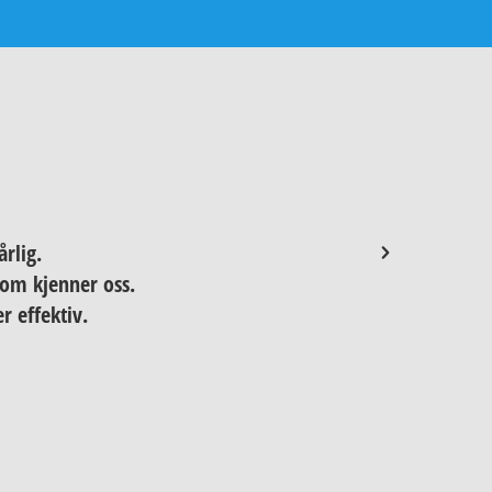
årlig.
«Vi er ve
 som kjenner oss.
r effektiv.