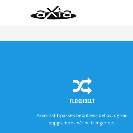
FLEKSIBELT
AxiaFrakt tilpasses bedriftens behov, og kan
oppgraderes når du trenger det.