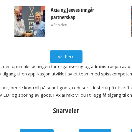
Axia og Jeeves inngår
partnerskap
4 år siden
Vis flere
t
, den optimale løsningen for organisering og administrasjon av u
u tilgang til en applikasjon utviklet av et team med spisskompetan
ner, bedre kontroll på sendt gods, redusert tidsbruk på utskrift a
 EDI og sporing av gods. I AxiaFrakt vil du i tillegg få tilgang til 
Snarveier