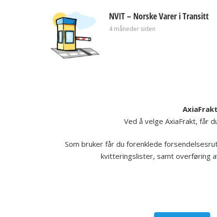
NVIT – Norske Varer i Transitt
4 måneder siden
AxiaFrak
Ved å velge AxiaFrakt, får d
Som bruker får du forenklede forsendelsesruti
kvitteringslister, samt overføring av