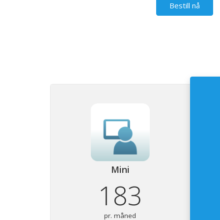
Bestill nå
Mini
183
pr. måned