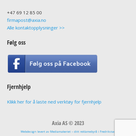
+47
69 12 85 00
firmapost@axia.no
Alle kontaktopplysninger >>
Følg oss
Fjernhjelp
Klikk her for å laste ned verktøy for fjernhjelp
Axia AS © 2023
Webdesign levert av Mediamakeriet – ditt reklamebyrå i Fredrikstad