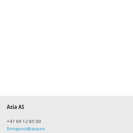
Axia AS
+47
69 12 85 00
firmapost@axia.no