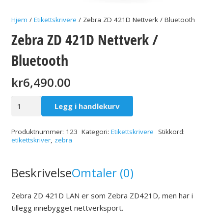
Hjem
/
Etikettskrivere
/ Zebra ZD 421D Nettverk / Bluetooth
Zebra ZD 421D Nettverk /
Bluetooth
kr
6,490.00
Zebra
Legg i handlekurv
ZD
421D
Produktnummer:
123
Kategori:
Etikettskrivere
Stikkord:
Nettverk
etikettskriver
,
zebra
/
Bluetooth
Beskrivelse
Omtaler (0)
antall
Zebra ZD 421D LAN er som Zebra ZD421D, men har i
tillegg innebygget nettverksport.