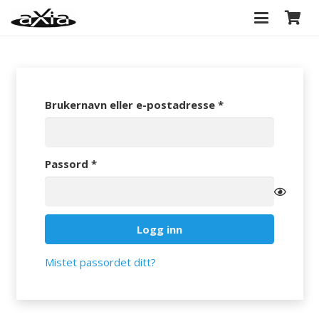
Påkrevd
Brukernavn eller e-postadresse
*
Påkrevd
Passord
*
Logg inn
Mistet passordet ditt?