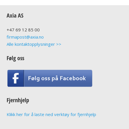
Axia AS
+47
69 12 85 00
firmapost@axia.no
Alle kontaktopplysninger >>
Følg oss
Fjernhjelp
Klikk her for å laste ned verktøy for fjernhjelp