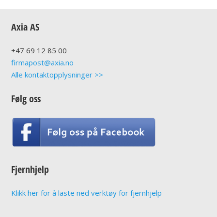
Axia AS
+47
69 12 85 00
firmapost@axia.no
Alle kontaktopplysninger >>
Følg oss
Fjernhjelp
Klikk her for å laste ned verktøy for fjernhjelp