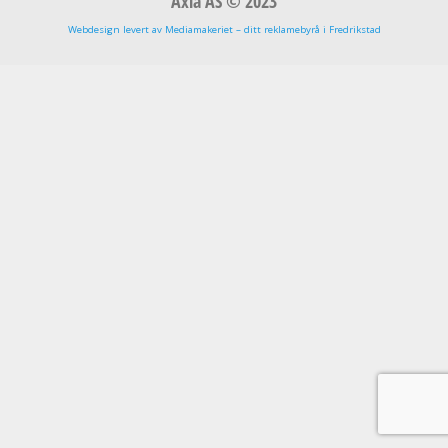
Axia AS © 2023
Webdesign levert av Mediamakeriet – ditt reklamebyrå i Fredrikstad