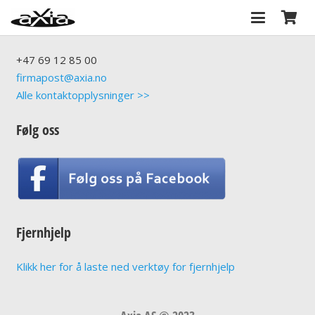
Axia AS
+47
69 12 85 00
firmapost@axia.no
Alle kontaktopplysninger >>
Følg oss
Fjernhjelp
Klikk her for å laste ned verktøy for fjernhjelp