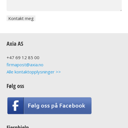
Axia AS
+47
69 12 85 00
firmapost@axia.no
Alle kontaktopplysninger >>
Følg oss
Fjernhjelp